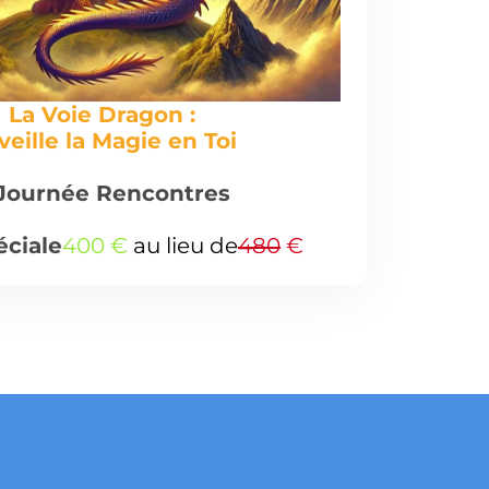
La Voie Dragon :
veille la Magie en Toi
Journée Rencontres
éciale
400 €
au lieu de
480
€