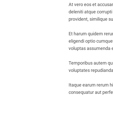
At vero eos et accusa
deleniti atque corrupt
provident, similique su
Et harum quidem rerum 
eligendi optio cumque
voluptas assumenda es
Temporibus autem quib
voluptates repudianda
Itaque earum rerum hic
consequatur aut perfer