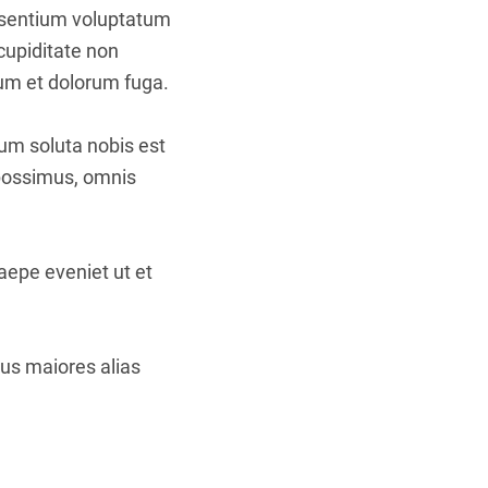
aesentium voluptatum
cupiditate non
orum et dolorum fuga.
cum soluta nobis est
 possimus, omnis
aepe eveniet ut et
bus maiores alias