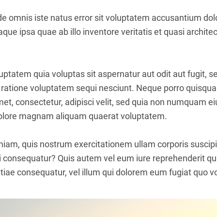
nde omnis iste natus error sit voluptatem accusantium d
ue ipsa quae ab illo inventore veritatis et quasi architec
tatem quia voluptas sit aspernatur aut odit aut fugit, 
 ratione voluptatem sequi nesciunt. Neque porro quisqua
amet, consectetur, adipisci velit, sed quia non numquam 
 dolore magnam aliquam quaerat voluptatem.
iam, quis nostrum exercitationem ullam corporis suscipit
 consequatur? Quis autem vel eum iure reprehenderit qui 
iae consequatur, vel illum qui dolorem eum fugiat quo vo