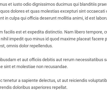
mus et iusto odio dignissimos ducimus qui blanditiis pr
i quos dolores et quas molestias excepturi sint occaecati 
nt in culpa qui officia deserunt mollitia animi, id est lab
facilis est et expedita distinctio. Nam libero tempore, 
 nihil impedit quo minus id quod maxime placeat facere
t, omnis dolor repellendus.
usdam et aut officiis debitis aut rerum necessitatibus s
e sint et molestiae non recusandae.
 tenetur a sapiente delectus, ut aut reiciendis voluptati
endis doloribus asperiores repellat.